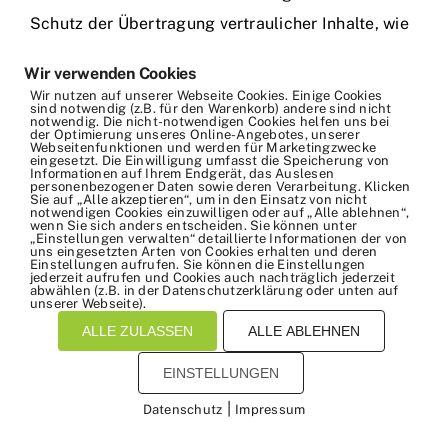
Schutz der Übertragung vertraulicher Inhalte, wie
zum Beispiel Bestellungen oder Anfragen, die Sie
Wir verwenden Cookies
an uns als Seitenbetreiber senden, eine SSL- bzw.
Wir nutzen auf unserer Webseite Cookies. Einige Cookies
sind notwendig (z.B. für den Warenkorb) andere sind nicht
TLS-Verschlüsselung. Eine verschlüsselte
notwendig. Die nicht-notwendigen Cookies helfen uns bei
der Optimierung unseres Online-Angebotes, unserer
Verbindung erkennen Sie daran, dass die
Webseitenfunktionen und werden für Marketingzwecke
eingesetzt. Die Einwilligung umfasst die Speicherung von
Adresszeile des Browsers von „http://“ auf
Informationen auf Ihrem Endgerät, das Auslesen
personenbezogener Daten sowie deren Verarbeitung. Klicken
Sie auf „Alle akzeptieren“, um in den Einsatz von nicht
„https://“ wechselt und an dem Schloss-Symbol in
notwendigen Cookies einzuwilligen oder auf „Alle ablehnen“,
wenn Sie sich anders entscheiden. Sie können unter
Ihrer Browserzeile.
„Einstellungen verwalten“ detaillierte Informationen der von
uns eingesetzten Arten von Cookies erhalten und deren
Einstellungen aufrufen. Sie können die Einstellungen
jederzeit aufrufen und Cookies auch nachträglich jederzeit
Wenn die SSL- bzw. TLS-Verschlüsselung aktiviert
abwählen (z.B. in der Datenschutzerklärung oder unten auf
unserer Webseite).
ist, können die Daten, die Sie an uns übermitteln,
ALLE ZULASSEN
ALLE ABLEHNEN
nicht von Dritten mitgelesen werden.
EINSTELLUNGEN
Widerspruch gegen
|
Datenschutz
Impressum
Werbe-E-Mails
Cookies