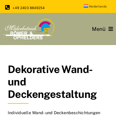
Zum
Nederlands
+49 2403 8849254
Inhalt
springen
Menü
Home
Unsere Leistungen
Dekorative Wand-
Referenzen
und
Trends & Neuigkeiten
Deckengestaltung
Kontakt
Individuelle Wand- und Deckenbeschichtungen